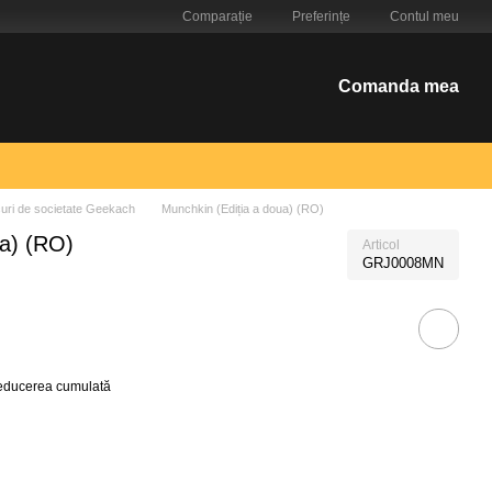
Comparație
Preferințe
Contul meu
Comanda mea
uri de societate Geekach
Munchkin (Ediția a doua) (RO)
ua) (RO)
Articol
GRJ0008MN
reducerea cumulată