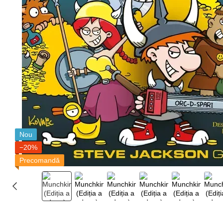
Nou
−20%
Precomandă