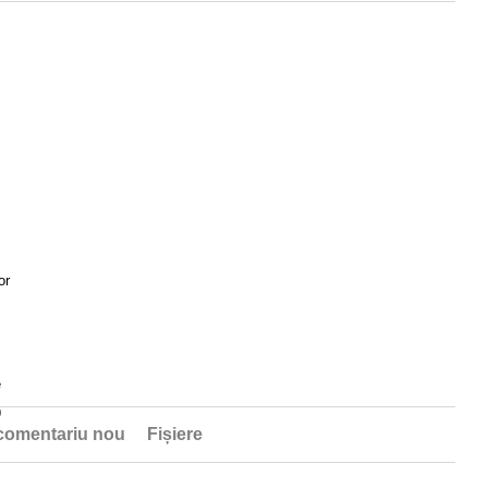
or
e
9
comentariu nou
Fișiere