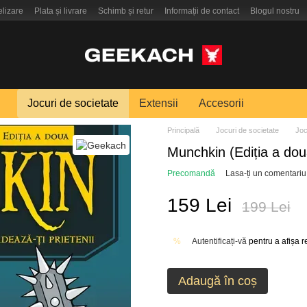
elizare
Plata și livrare
Schimb și retur
Informații de contact
Blogul nostru
Jocuri de societate
Extensii
Accesorii
Principală
Jocuri de societate
Joc
Munchkin (Ediția a do
Precomandă
Lasa-ți un comentariu
159 Lei
199 Lei
Autentificați-vă
pentru a afișa 
%
Adaugă în coș