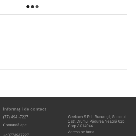
Informații de contact
(77) 494 -7227
Geekach S.R.L. București, Sectorul
1 str. Drumul Pădurea Neagră 62b,
Comandă apel
Corp A 014044
Adresa pe harta
+40774947227