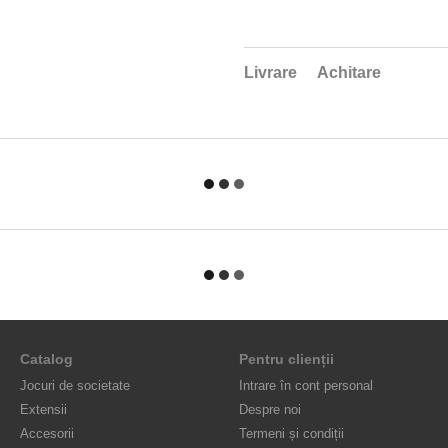
Livrare
Achitare
Catalog
Pentru clienții
Jocuri de societate
Intrare în cont personal
Extensii
Despre noi
Accesorii
Termeni și condiții