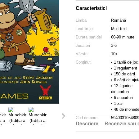
Caracteristici
Limba
Română
Text în joc
Mult text
Durata partidei
60-90 minute
Jucători
3-6
Vârsta
10+
Conținut
• 1 tablă de joc
• 1 regulament
• 150 de cărți
• 6 cărți de ajut
• 12 figurine
din carton
• 6 suporturi
• 1 zar
• 48 de moned
Cod de bare
594003105480
Descriere
Recenzie sau 