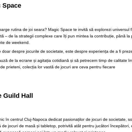
c Space
parge rutina de joi seara? Magic Space te invită să explorezi universul f
tă – de la strategii complexe care îți pun mintea la contribuție, până 
inte de weekend.
oar despre jocurile de societate, este despre experiența de a fi pre
ză de la ecrane și agitația cotidiană și să petrecem timp de calitate î
 de prieteni, colecția lor vastă de jocuri are ceva pentru fiecare
 Guild Hall
nic în centrul Cluj-Napoca dedicat pasionaților de jocuri de societate, 
de jocuri de masă și tabletop, potrivită atât pentru jucători începători, 