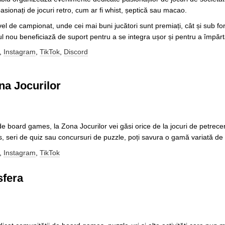
asionați de jocuri retro, cum ar fi whist, șeptică sau macao.
ivel de campionat, unde cei mai buni jucători sunt premiați, cât și sub fo
l nou beneficiază de suport pentru a se integra ușor și pentru a împărt
,
Instagram
,
TikTok
,
Discord
na Jocurilor
 board games, la Zona Jocurilor vei găsi orice de la jocuri de petrecere,
, seri de quiz sau concursuri de puzzle, poți savura o gamă variată de 
,
Instagram
,
TikTok
sfera