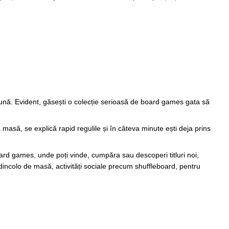
bună. Evident, găsești o colecție serioasă de board games gata să
masă, se explică rapid regulile și în câteva minute ești deja prins
oard games, unde poți vinde, cumpăra sau descoperi titluri noi,
ă dincolo de masă, activități sociale precum shuffleboard, pentru