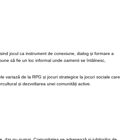
olosind jocul ca instrument de conexiune, dialog și formare a
opune să fie un loc informal unde oamenii se întâlnesc,
ele variază de la RPG și jocuri strategice la jocuri sociale care
ercultural și dezvoltarea unei comunități active.
, dar nu numai. Comunitatea se adresează și iubitorilor de