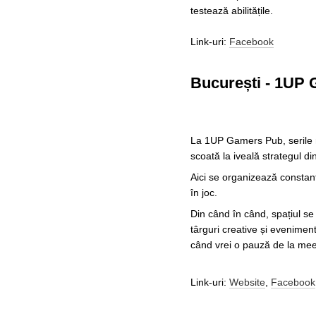
testează abilitățile.
Link-uri:
Facebook
București - 1UP
La 1UP Gamers Pub, serile nu
scoată la iveală strategul di
Aici se organizează constant
în joc.
Din când în când, spațiul se
târguri creative și eveniment
când vrei o pauză de la meep
Link-uri:
Website
,
Facebook