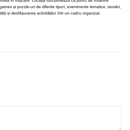
mintea în mișcare. Locația funcționează ca punct de întâlnire
ames și puzzle-uri de diferite tipuri, evenimente tematice, lansări,
ății și desfășurarea activităților într-un cadru organizat.