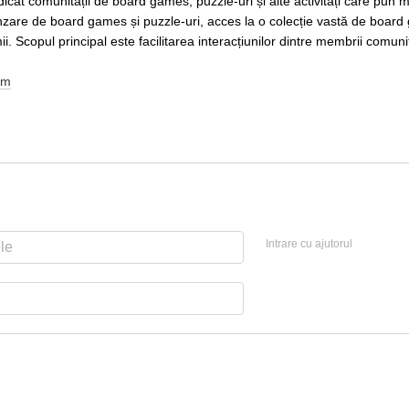
icat comunității de board games, puzzle-uri și alte activități care pun 
nzare de board games și puzzle-uri, acces la o colecție vastă de board g
i. Scopul principal este facilitarea interacțiunilor dintre membrii comunit
am
Intrare cu ajutorul