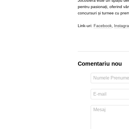
Jocosfera este un spațiu ded
pentru pasionați, oferind vâ
concursuri și turnee cu premi
Link-uri:
Facebook
,
Instagr
Comentariu nou