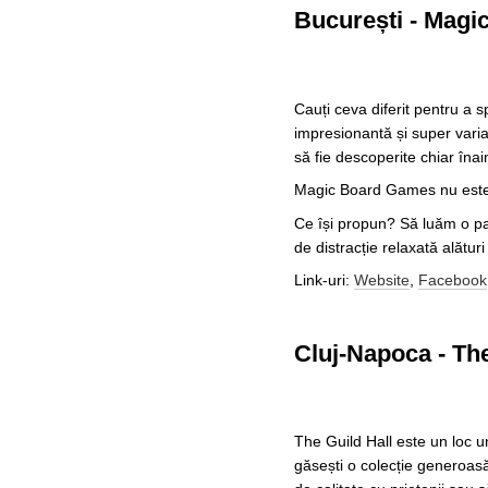
București - Magi
Cauți ceva diferit pentru a s
impresionantă și super varia
să fie descoperite chiar îna
Magic Board Games nu este d
Ce își propun? Să luăm o pau
de distracție relaxată alături
Link-uri:
Website
,
Facebook
Cluj-Napoca - The
The Guild Hall este un loc u
găsești o colecție generoasă 