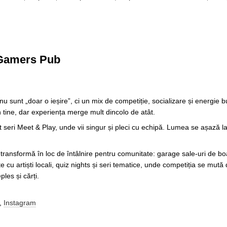
 Gamers Pub
 sunt „doar o ieșire”, ci un mix de competiție, socializare și energie 
n tine, dar experiența merge mult dincolo de atât.
 seri Meet & Play, unde vii singur și pleci cu echipă. Lumea se așază la 
 transformă în loc de întâlnire pentru comunitate: garage sale-uri de b
e cu artiști locali, quiz nights și seri tematice, unde competiția se mut
les și cărți.
,
Instagram