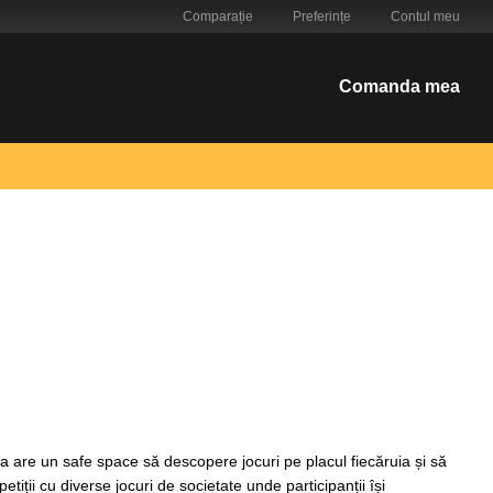
Comparație
Preferințe
Contul meu
Comanda mea
 are un safe space să descopere jocuri pe placul fiecăruia și să
ii cu diverse jocuri de societate unde participanții își