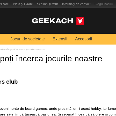
elizare
Plata și livrare
Schimb și retur
Informații de contact
Blogul nostru
Jocuri de societate
Extensii
Accesorii
ri unde poți încerca jocurile noastre
poți încerca jocurile noastre
rs club
 evenimente de board games, unde prezintă lumii acest hobby, iar lumea
e să-și împărtășească pasiunea. Și separat încearcă să ofere și competiț