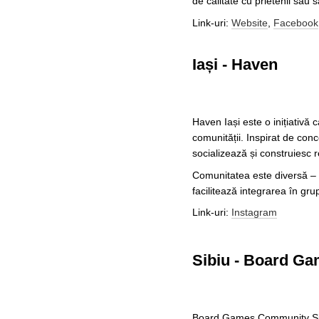
de calitate cu prietenii sau
Link-uri:
Website
,
Facebook
Iași - Haven
Haven Iași este o inițiativă 
comunității. Inspirat de con
socializează și construiesc re
Comunitatea este diversă – st
facilitează integrarea în gru
Link-uri:
Instagram
Sibiu - Board G
Board Games Community Sibiu