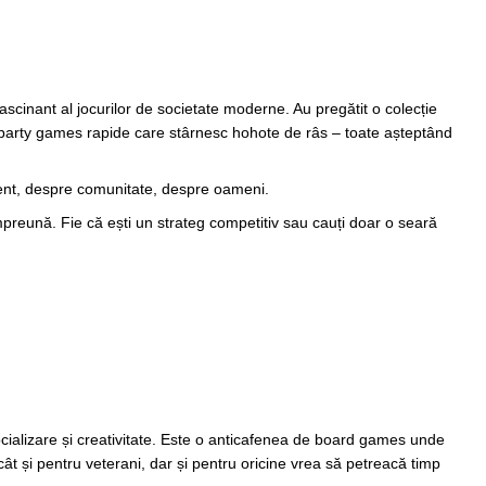
ascinant al jocurilor de societate moderne. Au pregătit o colecție
la party games rapide care stârnesc hohote de râs – toate așteptând
zent, despre comunitate, despre oameni.
mpreună. Fie că ești un strateg competitiv sau cauți doar o seară
socializare și creativitate. Este o anticafenea de board games unde
cât și pentru veterani, dar și pentru oricine vrea să petreacă timp