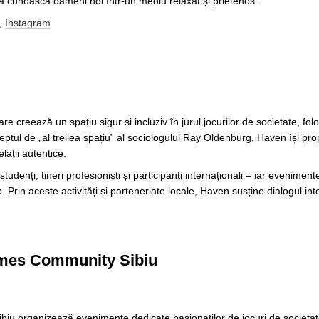
 să cunoască oameni noi într-un mediu relaxat și prietenos.
,
Instagram
care creează un spațiu sigur și incluziv în jurul jocurilor de societate, f
ceptul de „al treilea spațiu” al sociologului Ray Oldenburg, Haven își pr
lații autentice.
udenți, tineri profesioniști și participanți internaționali – iar eveniment
p. Prin aceste activități și parteneriate locale, Haven susține dialogul int
ames Community Sibiu
 organizează evenimente dedicate pasionaților de jocuri de societate