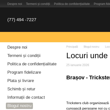
Mergi la conținutul principal
Despre noi
Termeni și condiții
Politica de confidențialitate
Program fid
(77) 494 -7227
Despre noi
Principală
Blogul nostru
Locu
Locuri unde 
Termeni și condiții
Politica de confidențialitate
25 ianuarie 2026
Program fidelizare
Brașov - Trickste
Plata și livrare
Schimb și retur
Informații de contact
Tricksters club organizează
Blogul nostru
cunoască persoane noi cu car