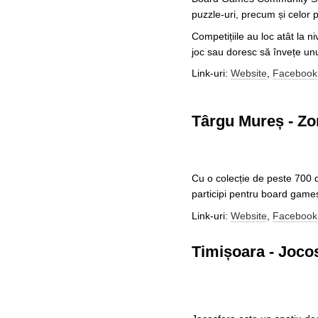
puzzle-uri, precum și celor p
Competițiile au loc atât la n
joc sau doresc să învețe unu
Link-uri:
Website
,
Facebook
Târgu Mureș - Zo
Cu o colecție de peste 700 de
participi pentru board games
Link-uri:
Website
,
Facebook
Timișoara - Joco